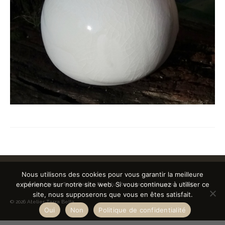
Nous utilisons des cookies pour vous garantir la meilleure
expérience sur notre site web. Si vous continuez à utiliser ce
Contact Atelier Terra Bella
Plan du site
Mentions légales
RGPD
site, nous supposerons que vous en êtes satisfait.
© 2026 Atelier Terra Bella
Oui
Non
Politique de confidentialité