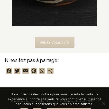
Retour Collections
N'hésitez pas à partager
Facebook
Twitter
Email
Pinterest
WhatsApp
Partager
Nous utilisons des cookies pour vous garantir la meilleure
expérience sur notre site web. Si vous continuez à utiliser ce
Contact Atelier Terra Bella
Plan du site
Mentions légales
RGPD
site, nous supposerons que vous en êtes satisfait.