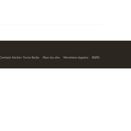
Contact Atelier Terra Bella
Plan du site
Mentions légales
RGPD